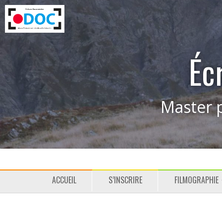
Éc
Master p
M
P
ACCUEIL
S’INSCRIRE
FILMOGRAPHIE
e
a
n
s
u
s