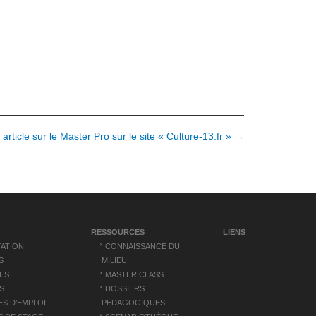
 article sur le Master Pro sur le site « Culture-13.fr » →
RESSOURCES
LIENS
ATION
CONNAISSANCE DU
S
MILIEU
ES
MASTER CLASS
S
DOSSIERS
S D’EMPLOI
PÉDAGOGIQUES