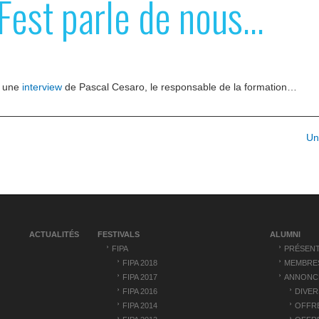
Fest parle de nous…
a une
interview
de Pascal Cesaro, le responsable de la formation…
Un
ACTUALITÉS
FESTIVALS
ALUMNI
FIPA
PRÉSENT
FIPA 2018
MEMBRE
FIPA 2017
ANNONC
FIPA 2016
DIVER
FIPA 2014
OFFRE