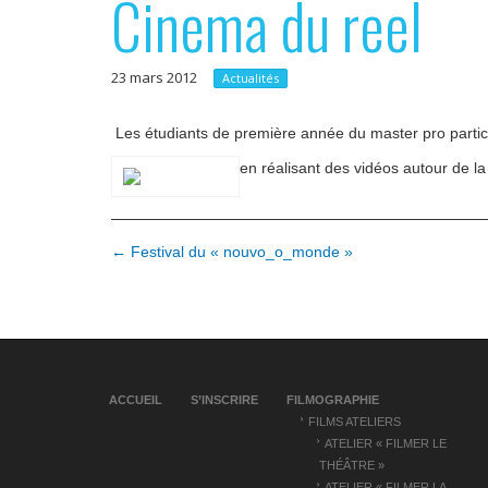
Cinema du reel
p
e
r
r
23 mars 2012
i
Actualités
n
Les étudiants de première année du master pro partici
c
en réalisant des vidéos autour de 
i
p
a
N
← Festival du « nouvo_o_monde »
l
a
v
i
g
ACCUEIL
S’INSCRIRE
FILMOGRAPHIE
a
FILMS ATELIERS
t
ATELIER « FILMER LE
THÉÂTRE »
i
ATELIER « FILMER LA