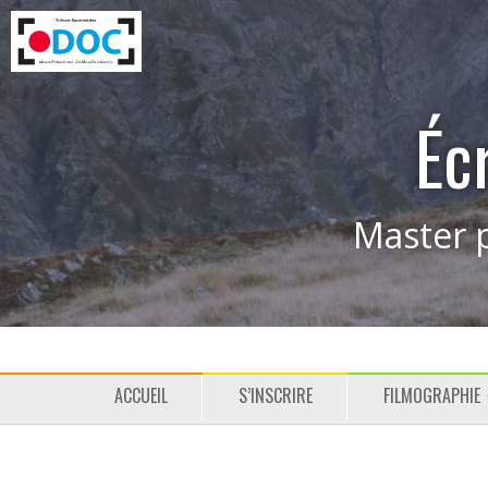
Éc
Master p
M
P
ACCUEIL
S’INSCRIRE
FILMOGRAPHIE
e
a
n
s
u
s