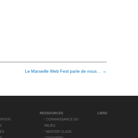
Le Marseille Web Fest parle de nous… →
RESSOURCES
LIENS
ATION
CONNAISSANCE DU
S
MILIEU
ES
MASTER CLASS
S
DOSSIERS