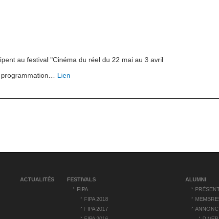
pent au festival "Cinéma du réel du 22 mai au 3 avril
la programmation…
Lien
ACTUALITÉS
FESTIVALS
ALUMNI
FIPA
PRÉSENT
FIPA 2018
MEMBRE
FIPA 2017
ANNONC
FIPA 2016
DIVER