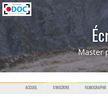
Éc
Master p
M
P
ACCUEIL
S’INSCRIRE
FILMOGRAPHIE
e
a
n
s
u
s