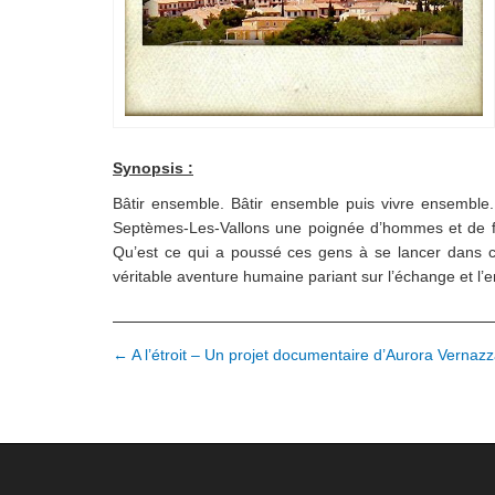
Synopsis :
Bâtir ensemble. Bâtir ensemble puis vivre ensemble. 
Septèmes-Les-Vallons une poignée d’hommes et de f
Qu’est ce qui a poussé ces gens à se lancer dans ce
véritable aventure humaine pariant sur l’échange et l’
N
← A l’étroit – Un projet documentaire d’Aurora Vernazz
a
v
i
g