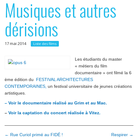
Musiques et autres
p
e
r
r
dérisions
i
n
c
17 mai 2014
Liste des films
i
p
Les étudiants du master
« métiers du film
a
documentaire » ont filmé la 6
l
ème édition du
FESTIVAL ARCHITECTURES
CONTEMPORAINES,
un festival universitaire de jeunes créations
artistiques.
– Voir le documentaire réalisé au Grim et au Mac.
–
Voir la captation du concert réalisée à Vitez.
N
← Rue Curiol primé au FIDÉ !
Respirer →