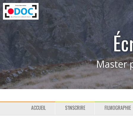
Éc
Master p
M
P
ACCUEIL
S’INSCRIRE
FILMOGRAPHIE
e
a
n
s
u
s