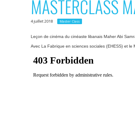
MASTERCLASS M
p
e
r
r
4 juillet 2018
i
Master Class
n
Leçon de cinéma du cinéaste libanais Maher Abi Samr
c
Avec La Fabrique en sciences sociales (EHESS) et le 
i
p
a
l