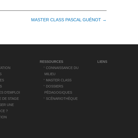
MASTER CLASS PASCAL GUÉNOT →
RESSOURCES
LIENS
ATION
CONNAISSANCE DU
S
MILIEU
ES
MASTER CLASS
S
DOSSIERS
S D’EMPLOI
PÉDAGOGIQUES
 DE STAGE
SCÉNARIOTHÈQUE
SER UNE
CE ?
TION