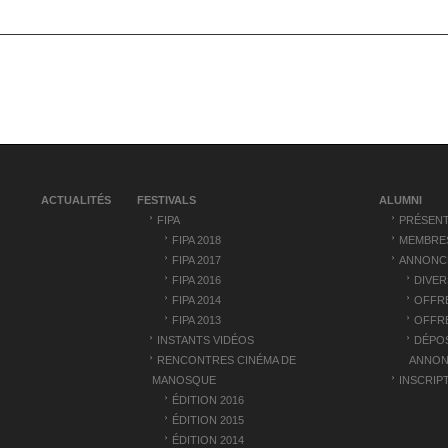
ACTUALITÉS
FESTIVALS
ALUMNI
FIPA
PRÉSENT
FIPA 2018
MEMBRE
FIPA 2017
ANNONC
FIPA 2016
DIVER
FIPA 2014
OFFRE
FIPA 2013
OFFRE
INSTANTS VIDÉOS
DÉPO
RENCONTRES CINÉMA DE
ANNON
MANOSQUE
INSCRIP
ÉDITION 2016
ÉDITION 2015
ÉDITION 2014