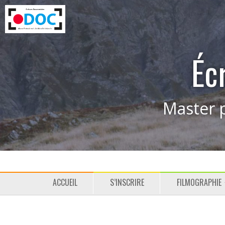
Éc
Master p
M
P
ACCUEIL
S’INSCRIRE
FILMOGRAPHIE
e
a
n
s
u
s