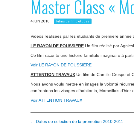
Master Class « Mo
p
e
r
r
4 juin 2010
i
Films de fin d'études
n
Vidéos réalisées par les étudiants de première année du
c
LE RAYON DE POUSSIERE
Un film réalisé par Agnie
i
Ce film raconte une histoire familiale imaginaire à part
p
Voir LE RAYON DE POUSSIERE
a
ATTENTION TRAVAUX
Un film de Camille Crespo et 
l
Nous avons voulu mettre en images la volonté récurrent
confrontons les visages d’habitants, Marseillais d’hier o
Voir ATTENTION TRAVAUX
N
← Dates de selection de la promotion 2010-2011
a