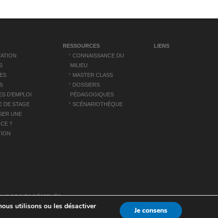
RESSOURCES
LIENS
ATION
CONNAISSANCE DU
S
MILIEU
ES
MASTER CLASS
S
DOSSIERS
S D’EMPLOI
PÉDAGOGIQUES
 DE STAGE
SCÉNARIOTHÈQUE
SER UNE
CE ?
TION
US DROITS RÉSERVÉS
nous utilisons ou les désactiver
Je consens