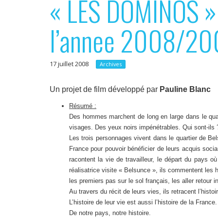
« LES DOMINOS » :
p
e
r
r
l’annee 2008/2
i
n
17 juillet 2008
c
Archives
i
Un projet de film développé par
Pauline Blanc
p
Résumé :
a
Des hommes marchent de long en large dans le quart
l
visages. Des yeux noirs impénétrables. Qui sont-ils ?
Les trois personnages vivent dans le quartier de Bels
France pour pouvoir bénéficier de leurs acquis sociau
racontent la vie de travailleur, le départ du pays où
réalisatrice visite « Belsunce », ils commentent les 
les premiers pas sur le sol français, les aller retour 
Au travers du récit de leurs vies, ils retracent l’histo
L’histoire de leur vie est aussi l’histoire de la France.
De notre pays, notre histoire.