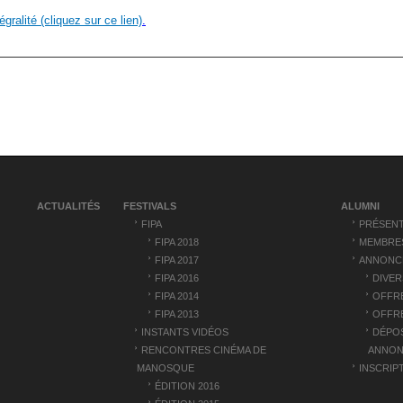
ralité (cliquez sur ce lien)
.
ACTUALITÉS
FESTIVALS
ALUMNI
FIPA
PRÉSENT
FIPA 2018
MEMBRE
FIPA 2017
ANNONC
FIPA 2016
DIVER
FIPA 2014
OFFRE
FIPA 2013
OFFRE
INSTANTS VIDÉOS
DÉPO
RENCONTRES CINÉMA DE
ANNON
MANOSQUE
INSCRIP
ÉDITION 2016