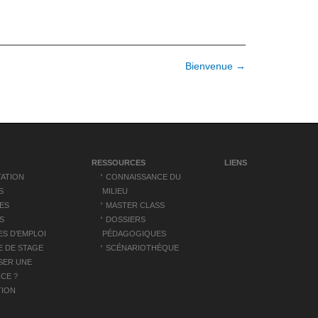
Bienvenue →
RESSOURCES
LIENS
ATION
CONNAISSANCE DU
S
MILIEU
ES
MASTER CLASS
S
DOSSIERS
S D’EMPLOI
PÉDAGOGIQUES
 DE STAGE
SCÉNARIOTHÈQUE
SER UNE
CE ?
TION