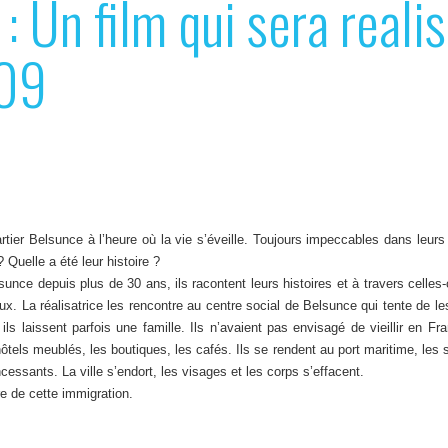
 Un film qui sera realis
009
ier Belsunce à l’heure où la vie s’éveille. Toujours impeccables dans leur
 Quelle a été leur histoire ?
unce depuis plus de 30 ans, ils racontent leurs histoires et à travers celles-c
x. La réalisatrice les rencontre au centre social de Belsunce qui tente de les 
 ils laissent parfois une famille. Ils n’avaient pas envisagé de vieillir en Fr
hôtels meublés, les boutiques, les cafés. Ils se rendent au port maritime, les 
incessants. La ville s’endort, les visages et les corps s’effacent.
ire de cette immigration.