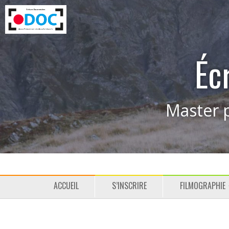
Éc
Master p
M
P
ACCUEIL
S’INSCRIRE
FILMOGRAPHIE
e
a
n
s
u
s