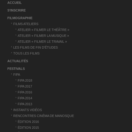
a
ACCUEIL
t
S’INSCRIRE
i
FILMOGRAPHIE
FILMS ATELIERS
o
ATELIER « FILMER LE THÉÂTRE »
n
ATELIER « FILMER LA MUSIQUE »
ATELIER « FILMER LE TRAVAIL »
d
LES FILMS DE FIN D’ÉTUDES
’
TOUS LES FILMS
a
ACTUALITÉS
FESTIVALS
r
FIPA
t
FIPA 2018
FIPA 2017
i
FIPA 2016
c
FIPA 2014
FIPA 2013
l
INSTANTS VIDÉOS
e
RENCONTRES CINÉMA DE MANOSQUE
ÉDITION 2016
ÉDITION 2015