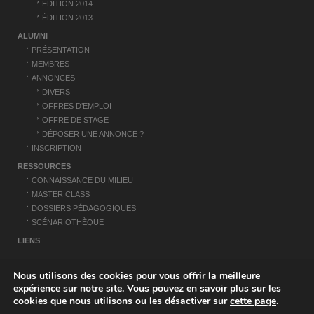
ÉDITION 2014
ÉDITION 2013
ALUMNI
PRÉSENTATION
MEMBRES
ANNONCES
DIVERS
OFFRES D’EMPLOI
OFFRE DE STAGE
DÉPOSER UNE ANNONCE ?
INSCRIPTION
RESSOURCES
CONNAISSANCE DU MILIEU
MASTER CLASS
DOSSIERS PÉDAGOGIQUES
SCÉNARIOTHÈQUE
LIENS
Nous utilisons des cookies pour vous offrir la meilleure
POLITIQUE DE CONFIDENTIALITÉ
MENTIONS LÉGALES
CONTACT
expérience sur notre site. Vous pouvez en savoir plus sur les
AIX MARSEILLE UNIVERSITÉ
cookies que nous utilisons ou les désactiver sur
cette page
.
TOUS DROITS RÉSERVÉS