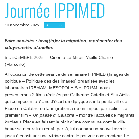
Journée IPPIMED
p
e
r
r
i
10 novembre 2025
Actualités
n
c
Faire sociétés :
imag(in)er la migration, représenter des
citoyennetés plurielles
i
5 DECEMBRE 2025 – Cinéma Le Miroir, Vieille Charité
p
(Marseille)
a
A l’occasion de cette séance du séminaire IPPIMED (Images du
l
politique – Politique des des images) organisée avec les
laboratoires IREMAM, MESOPOLHIS et PRISM nous
présenterons 2 films réalisés par Catherine Catella et Shu Aiello
qui composent à 7 ans d’écart un diptyque sur la petite ville de
Riace en Calabre où la migration a eu un impact particulier. Le
premier film «
Un paese di Calabria »
montre l’accueil de migrants
kurdes à Riace en faisant le récit d’une commune dont la ville
haute se mourait et renaît par là, lui donnant un nouvel avenir
jusqu’à constituer une vitrine contre le pouvoir conservateur. Le