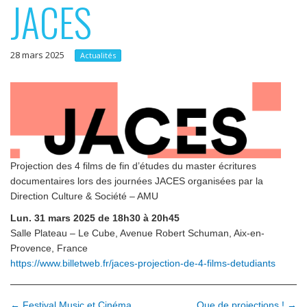
JACES
p
e
r
r
i
28 mars 2025
Actualités
n
c
i
p
a
Projection des 4 films de fin d’études du master écritures
l
documentaires lors des journées JACES organisées par la
Direction Culture & Société – AMU
Lun. 31 mars 2025 de 18h30 à 20h45
Salle Plateau – Le Cube, Avenue Robert Schuman, Aix-en-
Provence, France
https://www.billetweb.fr/jaces-projection-de-4-films-detudiants
← Festival Music et Cinéma
Que de projections ! →