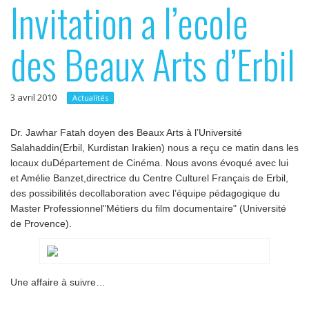
Invitation a l’ecole
p
e
r
r
des Beaux Arts d’Erbil
i
n
c
3 avril 2010
Actualités
i
p
Dr. Jawhar Fatah doyen des Beaux Arts à l’Université
Salahaddin(Erbil, Kurdistan Irakien) nous a reçu ce matin dans les
a
locaux duDépartement de Cinéma. Nous avons évoqué avec lui
l
et Amélie Banzet,directrice du Centre Culturel Français de Erbil,
des possibilités decollaboration avec l’équipe pédagogique du
Master Professionnel"Métiers du film documentaire" (Université
de Provence).
Une affaire à suivre…