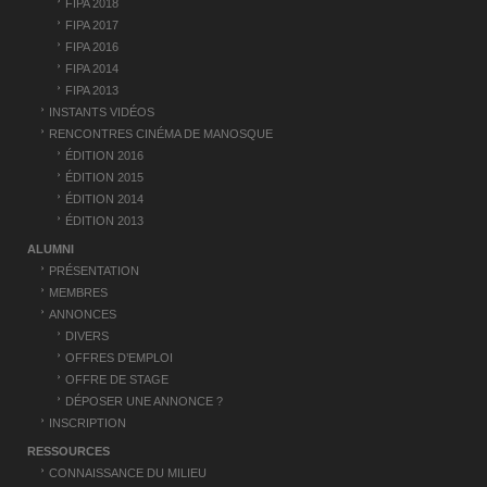
t
FIPA 2018
FIPA 2017
i
FIPA 2016
c
FIPA 2014
FIPA 2013
l
INSTANTS VIDÉOS
e
RENCONTRES CINÉMA DE MANOSQUE
ÉDITION 2016
ÉDITION 2015
ÉDITION 2014
ÉDITION 2013
ALUMNI
PRÉSENTATION
MEMBRES
ANNONCES
DIVERS
OFFRES D’EMPLOI
OFFRE DE STAGE
DÉPOSER UNE ANNONCE ?
INSCRIPTION
RESSOURCES
CONNAISSANCE DU MILIEU