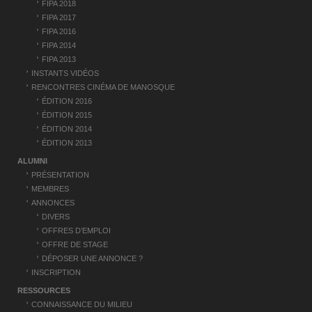
t
FIPA 2018
FIPA 2017
i
FIPA 2016
c
FIPA 2014
FIPA 2013
l
INSTANTS VIDÉOS
e
RENCONTRES CINÉMA DE MANOSQUE
ÉDITION 2016
ÉDITION 2015
ÉDITION 2014
ÉDITION 2013
ALUMNI
PRÉSENTATION
MEMBRES
ANNONCES
DIVERS
OFFRES D’EMPLOI
OFFRE DE STAGE
DÉPOSER UNE ANNONCE ?
INSCRIPTION
RESSOURCES
CONNAISSANCE DU MILIEU