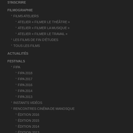
a
S’INSCRIRE
t
FILMOGRAPHIE
i
FILMS ATELIERS
ATELIER « FILMER LE THÉÂTRE »
o
ATELIER « FILMER LA MUSIQUE »
n
ATELIER « FILMER LE TRAVAIL »
LES FILMS DE FIN D’ÉTUDES
d
TOUS LES FILMS
’
ACTUALITÉS
a
FESTIVALS
r
FIPA
FIPA 2018
t
FIPA 2017
i
FIPA 2016
FIPA 2014
c
FIPA 2013
l
INSTANTS VIDÉOS
RENCONTRES CINÉMA DE MANOSQUE
e
ÉDITION 2016
ÉDITION 2015
ÉDITION 2014
ÉDITION 2013