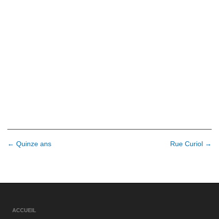
N
← Quinze ans
Rue Curiol →
a
v
i
g
ACCUEIL