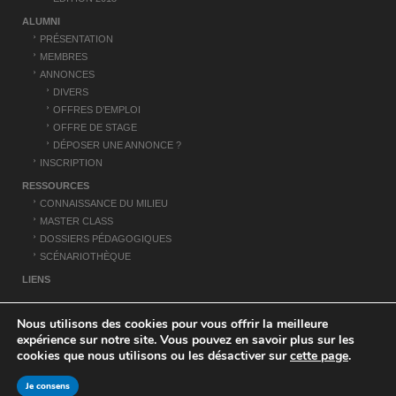
ALUMNI
PRÉSENTATION
MEMBRES
ANNONCES
DIVERS
OFFRES D’EMPLOI
OFFRE DE STAGE
DÉPOSER UNE ANNONCE ?
INSCRIPTION
RESSOURCES
CONNAISSANCE DU MILIEU
MASTER CLASS
DOSSIERS PÉDAGOGIQUES
SCÉNARIOTHÈQUE
LIENS
Nous utilisons des cookies pour vous offrir la meilleure
POLITIQUE DE CONFIDENTIALITÉ
MENTIONS LÉGALES
CONTACT
expérience sur notre site. Vous pouvez en savoir plus sur les
AIX MARSEILLE UNIVERSITÉ
cookies que nous utilisons ou les désactiver sur
cette page
.
TOUS DROITS RÉSERVÉS
Thème de
Bavotasan
, adapté par
Benoi
.
Je consens