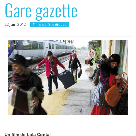
Gare gazette
p
e
r
r
i
22 juin 2012
Films de fin d'études
n
c
i
p
a
l
Un film de
Lola Contal