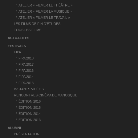
o
ATELIER « FILMER LE THÉÂTRE »
n
ATELIER « FILMER LA MUSIQUE »
ATELIER « FILMER LE TRAVAIL »
d
LES FILMS DE FIN D’ÉTUDES
’
TOUS LES FILMS
a
ACTUALITÉS
FESTIVALS
r
FIPA
t
FIPA 2018
FIPA 2017
i
FIPA 2016
c
FIPA 2014
FIPA 2013
l
INSTANTS VIDÉOS
e
RENCONTRES CINÉMA DE MANOSQUE
ÉDITION 2016
ÉDITION 2015
ÉDITION 2014
ÉDITION 2013
ALUMNI
PRÉSENTATION