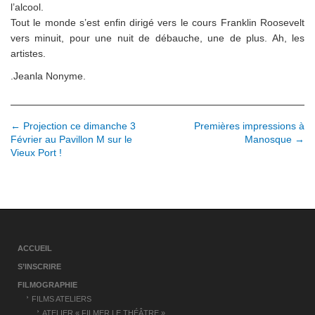
l’alcool.
Tout le monde s’est enfin dirigé vers le cours Franklin Roosevelt
vers minuit, pour une nuit de débauche, une de plus. Ah, les
artistes.
.Jeanla Nonyme.
N
← Projection ce dimanche 3
Premières impressions à
Février au Pavillon M sur le
Manosque →
a
Vieux Port !
v
i
g
a
t
ACCUEIL
i
S’INSCRIRE
FILMOGRAPHIE
o
FILMS ATELIERS
ATELIER « FILMER LE THÉÂTRE »