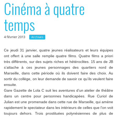
Cinéma à quatre
p
e
r
r
temps
i
n
c
4 février 2013
Archives
i
p
Ce jeudi 31 janvier, quatre jeunes réalisateurs et leurs équipes
ont offert à une salle remplie quatre films. Quatre films a priori
a
très différents, sur des sujets riches et hétéroclites. 15 ans de JB
l
s’attache à ces jeunes personnages des quartiers nord de
Marseille, dans cette période où ils doivent faire des choix. Au
sortir du collège, on leur demande de savoir ce qu’ils veulent faire
ensuite.
Gare Gazette de Lola C suit les aventures d’un atelier de théâtre
dans un centre pour personnes handicapées. Rue Curiol de
Julian est une promenade dans cette rue de Marseille, qui amène
rapidement le spectateur dans les intérieurs de celles que l’on voit
toujours dehors. Trois prostituées polynésiennes de plus de