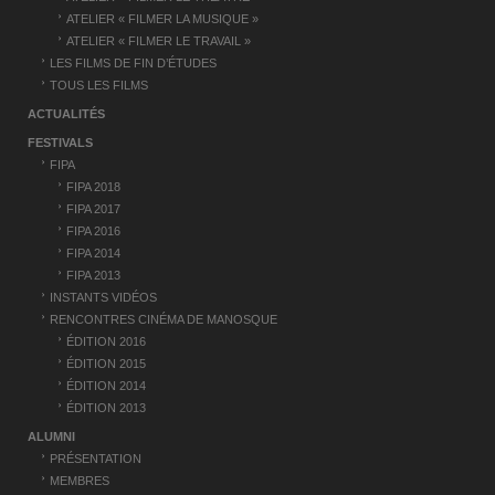
n
ATELIER « FILMER LA MUSIQUE »
d
ATELIER « FILMER LE TRAVAIL »
’
LES FILMS DE FIN D’ÉTUDES
TOUS LES FILMS
a
ACTUALITÉS
r
FESTIVALS
t
FIPA
FIPA 2018
i
FIPA 2017
c
FIPA 2016
FIPA 2014
l
FIPA 2013
e
INSTANTS VIDÉOS
RENCONTRES CINÉMA DE MANOSQUE
ÉDITION 2016
ÉDITION 2015
ÉDITION 2014
ÉDITION 2013
ALUMNI
PRÉSENTATION
MEMBRES