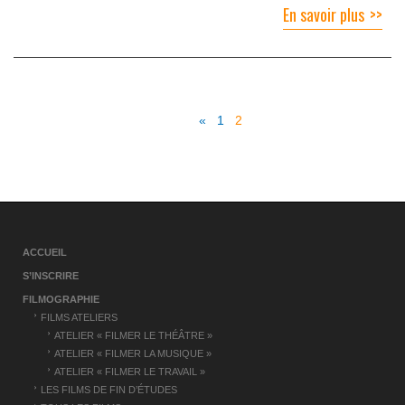
En savoir plus
«
1
2
ACCUEIL
S’INSCRIRE
FILMOGRAPHIE
FILMS ATELIERS
ATELIER « FILMER LE THÉÂTRE »
ATELIER « FILMER LA MUSIQUE »
ATELIER « FILMER LE TRAVAIL »
LES FILMS DE FIN D’ÉTUDES