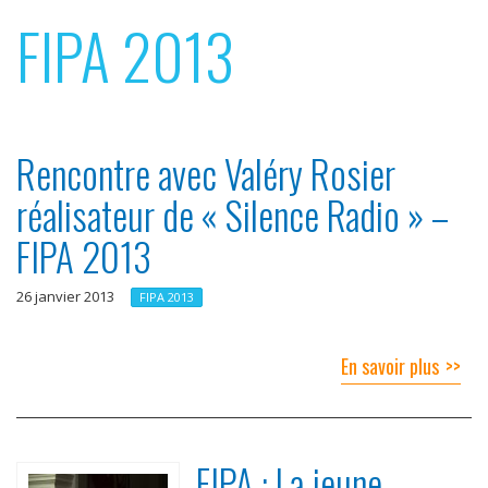
p
e
FIPA 2013
r
r
i
n
c
Rencontre avec Valéry Rosier
i
réalisateur de « Silence Radio » –
p
FIPA 2013
a
l
26 janvier 2013
FIPA 2013
En savoir plus
FIPA : La jeune