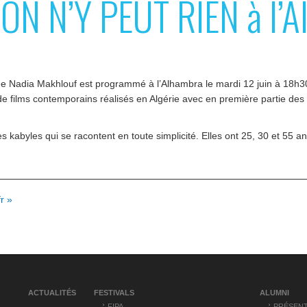
N N’Y PEUT RIEN à l’Al
Nadia Makhlouf est programmé à l’Alhambra le mardi 12 juin à 18h30 
ilms contemporains réalisés en Algérie avec en première partie des fi
 kabyles qui se racontent en toute simplicité. Elles ont 25, 30 et 55 ans
r »
ACTUALITÉS
FESTIVALS
ALUMNI
FIPA
PRÉSENT