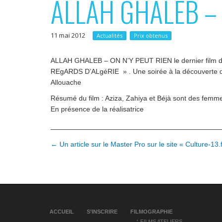
ALLAH GHALEB – O
p
e
r
r
11 mai 2012
i
Actualités
Prix obtenus
n
ALLAH GHALEB – ON N’Y PEUT RIEN le dernier film de 
c
REgARDS D’ALgéRIE » . Une soirée à la découverte de f
i
Allouache
p
Résumé du film : Aziza, Zahiya et Béjà sont des femmes
En présence de la réalisatrice
a
l
N
← Un article sur le Master Pro sur le site « Culture-13.f
a
v
i
g
ACCUEIL
S’INSCRIRE
FILMOGRAPHIE
a
FILMS ATELIERS