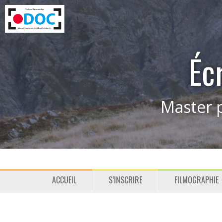
Éc
Master p
M
P
ACCUEIL
S’INSCRIRE
FILMOGRAPHIE
e
a
n
s
u
s