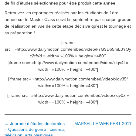
de fin d’études sélectionnés pour être produit cette année.
Retrouvez les reportages réalisés par les étudiants de 1ère
année sur le Master Class suivit fin septembre par chaque groupe
de réalisation en vue de cette étape décisive qu’est le tournage et
sa préparation !
[iframe
src= »http://www.dailymotion.com/embed/video/k7G9Db5mL3YOy
c2tfVd » width= »100% » height= »480″]
[iframe src= »http://www.dailymotion.com/embed/video/xlqv4f »
width= »100% » height= »480″]
[iframe src= »http://www.dailymotion.com/embed/video/xlqv35″
width= »100% » height= »480″]
[iframe src= »http://www.dailymotion.com/embed/video/xlqv0x »
width= »100% » height= »480″]
N
← Journée d’études doctorales
MARSEILLE WEB FEST 2011
– Questions de genre : cinéma,
→
a
télévision, arts plastiques