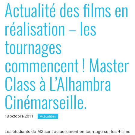
Actualité des films en
p
e
r
r
réalisation – les
i
n
tournages
c
i
commencent ! Master
p
a
Class à L’Alhambra
l
Cinémarseille.
18 octobre 2011
Actualités
Les étudiants de M2 sont actuellement en tournage sur les 4 films